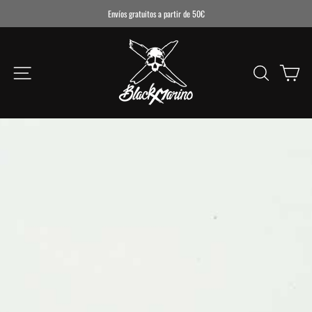
Ir
Envíos gratuitos a partir de 50€
directamente
al
BLACKMARINO
contenido
NAVEGACIÓN
BUSCAR
CA